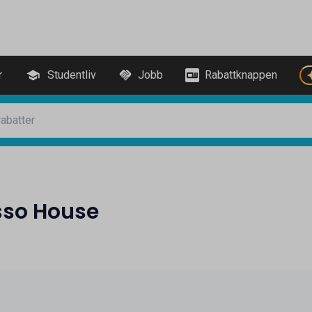
r
Studentliv
Jobb
Rabattknappen
sso House