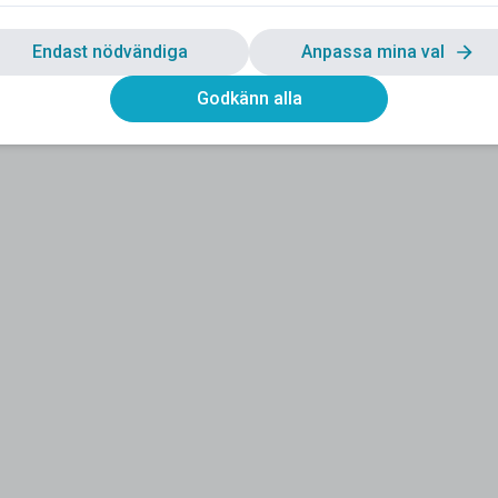
Endast nödvändiga
Anpassa mina val
Godkänn alla