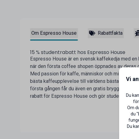
Om Espresso House
Rabattfakta
15 % studentrabatt hos Espresso House
Espresso House är en svensk kaffekedja med en his
när den första coffee shopen öppnades av deras g
Med passion för kaffe, människor och miljö vill 
Vi a
bästa kaffeupplevelse till världens bästa gäst. Eft
första gången får du även en gratis bryggkaffe ell
Du kan
rabatt för Espresso House och gör studentlivet lit
för
Om du 
du "
funge
Du kan