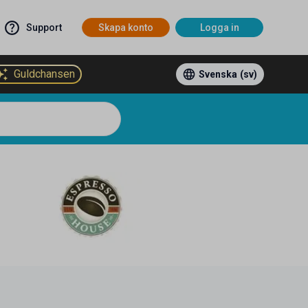
Support
Skapa konto
Logga in
Guldchansen
Svenska
(sv)