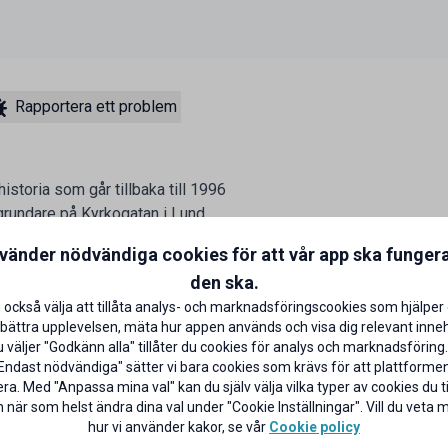
Rapportera ett problem
toria som går tillbaka till 1996
rundare på Kyrkogatan i Lund.
Espresso House skapa världens
nvänder nödvändiga cookies för att vår app ska funger
er du registrerat dig som student
den ska.
er te från menyn! Använd din unika
 också välja att tillåta analys- och marknadsföringscookies som hjälper 
e rikare. Välkommen in!
bättra upplevelsen, mäta hur appen används och visa dig relevant inneh
väljer "Godkänn alla" tillåter du cookies för analys och marknadsföring.
Endast nödvändiga" sätter vi bara cookies som krävs för att plattforme
ra. Med "Anpassa mina val" kan du själv välja vilka typer av cookies du til
 när som helst ändra dina val under "Cookie Inställningar". Vill du veta
hur vi använder kakor, se vår
Cookie policy