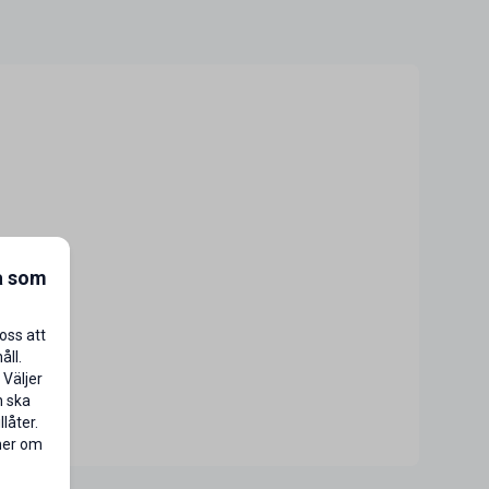
a som
oss att
åll.
 Väljer
n ska
låter.
 mer om