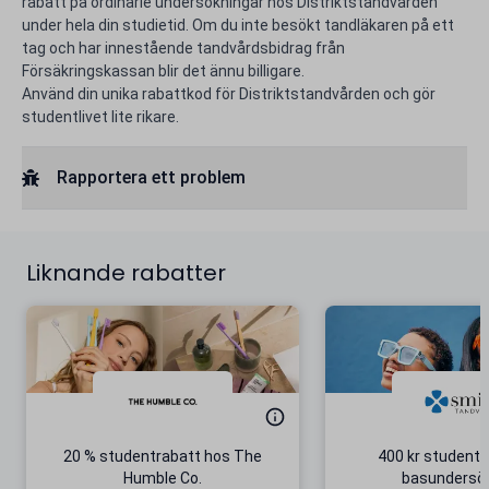
rabatt på ordinarie undersökningar hos Distriktstandvården
under hela din studietid. Om du inte besökt tandläkaren på ett
tag och har innestående tandvårdsbidrag från
Försäkringskassan blir det ännu billigare.
Använd din unika rabattkod för Distriktstandvården och gör
studentlivet lite rikare.
Rapportera ett problem
Liknande rabatter
20 % studentrabatt hos The
400 kr studentr
Humble Co.
basundersö