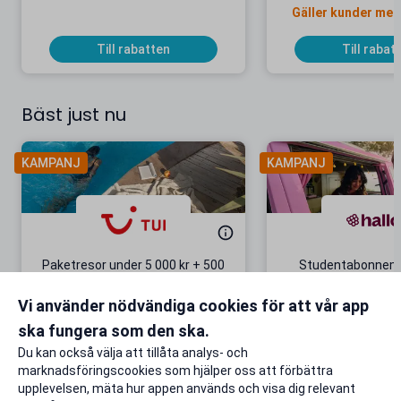
Gäller kunder mell
Till rabatten
Till rabat
Bäst just nu
KAMPANJ
KAMPANJ
Paketresor under 5 000 kr + 500
Studentabonnema
kr studentrabatt
kr/mån i 5 m
Vi använder nödvändiga cookies för att vår app
Gäller även på redan prissänkta
+ 20 GB extr
resor
ska fungera som den ska.
Till rabatten
Till rabat
Du kan också välja att tillåta analys- och
marknadsföringscookies som hjälper oss att förbättra
upplevelsen, mäta hur appen används och visa dig relevant