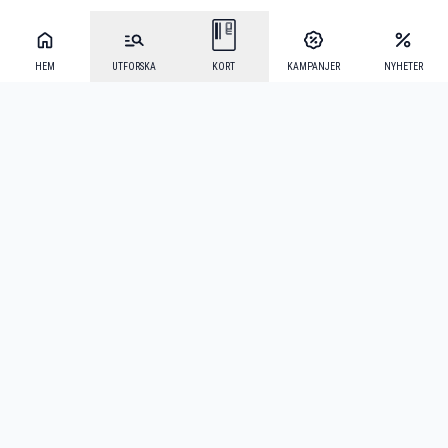
HEM
UTFORSKA
KORT
KAMPANJER
NYHETER
Mecenat Alumni
·
Seniordays
·
Mecenat Talang
·
TraineeGuiden