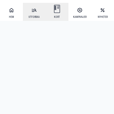
HEM
UTFORSKA
KORT
KAMPANJER
NYHETER
Mecenat Alumni
·
Seniordays
·
Mecenat Talang
·
TraineeGuiden