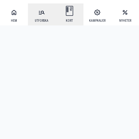
HEM
UTFORSKA
KORT
KAMPANJER
NYHETER
Mecenat Alumni
·
Seniordays
·
Mecenat Talang
·
TraineeGuiden