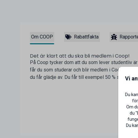
Om COOP
Rabattfakta
Rapporte
Det är klart att du ska bli medlem i Coop!
På Coop tycker dom att du som lever studentliv är v
får du som studerar och blir medlem i Coop flera
du får glädje av. Du får till exempel 50 % studentra
Vi a
Du kan
för
Om du 
du "
funge
Du kan