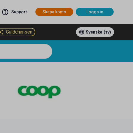
Support
Skapa konto
Logga in
Guldchansen
Svenska
(sv)