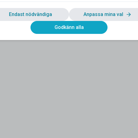
Endast nödvändiga
Anpassa mina val
Godkänn alla