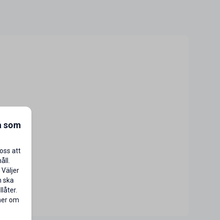
a som
oss att
åll.
 Väljer
n ska
låter.
 mer om