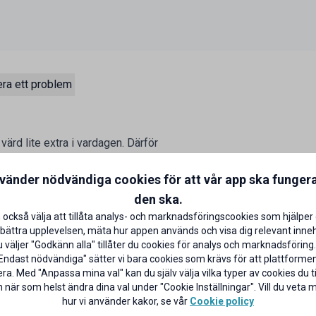
ra ett problem
ärd lite extra i vardagen. Därför
 schyssta förmåner som vi hoppas
batt på utvalda varor varje månad.
nvänder nödvändiga cookies för att vår app ska funger
den ska.
 också välja att tillåta analys- och marknadsföringscookies som hjälper 
bättra upplevelsen, mäta hur appen används och visa dig relevant inneh
väljer "Godkänn alla" tillåter du cookies för analys och marknadsföring.
Endast nödvändiga" sätter vi bara cookies som krävs för att plattforme
ra. Med "Anpassa mina val" kan du själv välja vilka typer av cookies du til
 när som helst ändra dina val under "Cookie Inställningar". Vill du veta
hur vi använder kakor, se vår
Cookie policy