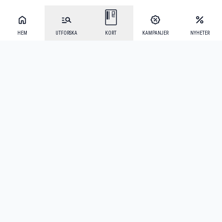
HEM
UTFORSKA
KORT
KAMPANJER
NYHETER
Mecenat Alumni
·
Seniordays
·
Mecenat Talang
·
TraineeGuiden