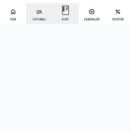
HEM
UTFORSKA
KORT
KAMPANJER
NYHETER
Mecenat Alumni
·
Seniordays
·
Mecenat Talang
·
TraineeGuiden