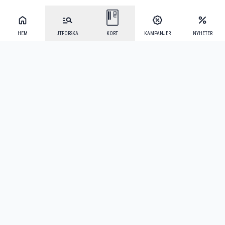
HEM
UTFORSKA
KORT
KAMPANJER
NYHETER
Mecenat Alumni
·
Seniordays
·
Mecenat Talang
·
TraineeGuiden