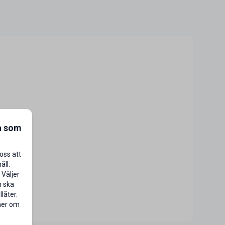
a som
oss att
åll.
 Väljer
n ska
låter.
 mer om