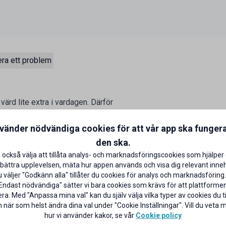
ra ett problem
ärd lite extra i vardagen. Därför
 schyssta förmåner som vi hoppas
batt på utvalda varor varje månad.
nvänder nödvändiga cookies för att vår app ska funger
den ska.
 också välja att tillåta analys- och marknadsföringscookies som hjälper 
bättra upplevelsen, mäta hur appen används och visa dig relevant inneh
väljer "Godkänn alla" tillåter du cookies för analys och marknadsföring.
Endast nödvändiga" sätter vi bara cookies som krävs för att plattforme
ra. Med "Anpassa mina val" kan du själv välja vilka typer av cookies du til
 när som helst ändra dina val under "Cookie Inställningar". Vill du veta
hur vi använder kakor, se vår
Cookie policy