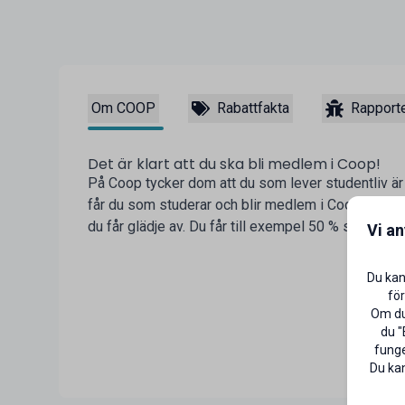
Om COOP
Rabattfakta
Rapporte
Det är klart att du ska bli medlem i Coop!
På Coop tycker dom att du som lever studentliv är v
får du som studerar och blir medlem i Coop flera
du får glädje av. Du får till exempel 50 % studentra
Vi a
Du kan
för
Om du 
du "
funge
Du kan