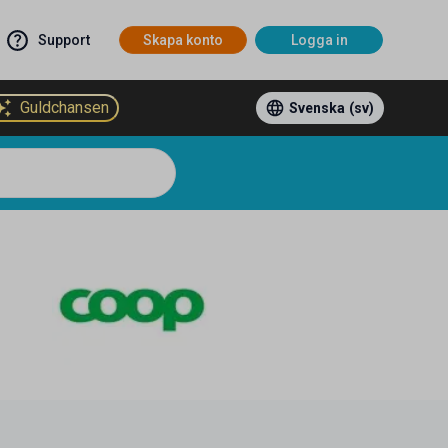
Support
Skapa konto
Logga in
Guldchansen
Svenska
(sv)