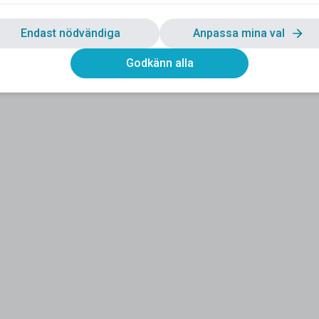
Endast nödvändiga
Anpassa mina val
Godkänn alla