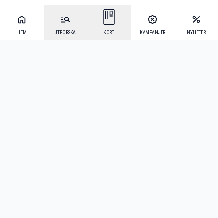
HEM
UTFORSKA
KORT
KAMPANJER
NYHETER
Mecenat Alumni
·
Seniordays
·
Mecenat Talang
·
TraineeGuiden