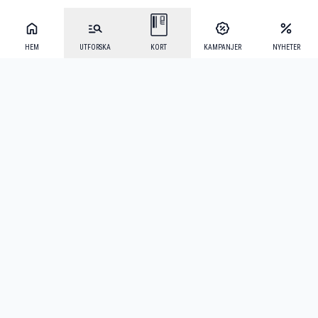
HEM
UTFORSKA
KORT
KAMPANJER
NYHETER
Mecenat Alumni
·
Seniordays
·
Mecenat Talang
·
TraineeGuiden