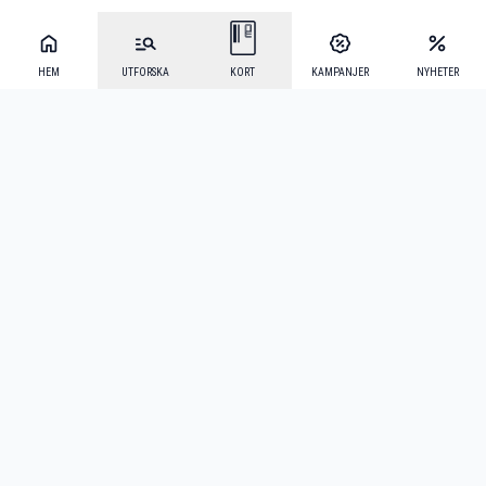
HEM
UTFORSKA
KORT
KAMPANJER
NYHETER
Mecenat Alumni
·
Seniordays
·
Mecenat Talang
·
TraineeGuiden