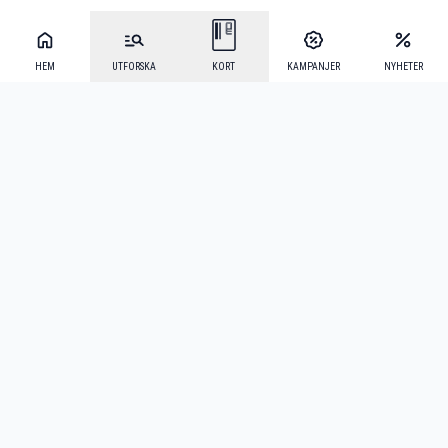
HEM
UTFORSKA
KORT
KAMPANJER
NYHETER
Mecenat Alumni
·
Seniordays
·
Mecenat Talang
·
TraineeGuiden