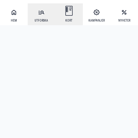
HEM
UTFORSKA
KORT
KAMPANJER
NYHETER
Mecenat Alumni
·
Seniordays
·
Mecenat Talang
·
TraineeGuiden