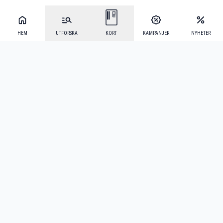
HEM
UTFORSKA
KORT
KAMPANJER
NYHETER
Mecenat Alumni
·
Seniordays
·
Mecenat Talang
·
TraineeGuiden