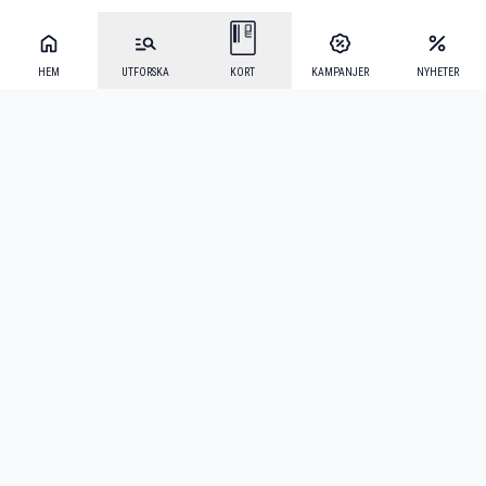
HEM
UTFORSKA
KORT
KAMPANJER
NYHETER
Mecenat Alumni
·
Seniordays
·
Mecenat Talang
·
TraineeGuiden