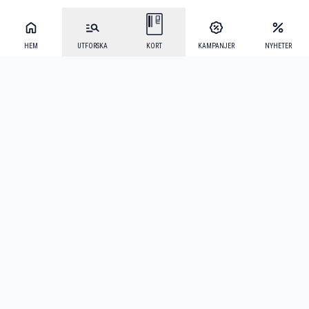
HEM
UTFORSKA
KORT
KAMPANJER
NYHETER
Mecenat Alumni
·
Seniordays
·
Mecenat Talang
·
TraineeGuiden