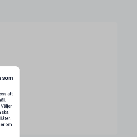
a som
oss att
åll.
 Väljer
n ska
låter.
 mer om