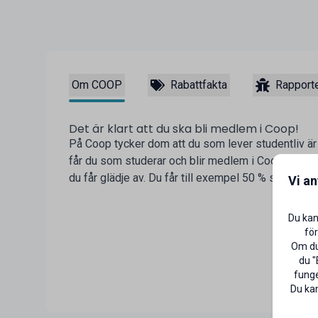
Om COOP
Rabattfakta
Rapporte
Det är klart att du ska bli medlem i Coop!
På Coop tycker dom att du som lever studentliv är v
får du som studerar och blir medlem i Coop flera
du får glädje av. Du får till exempel 50 % studentra
Vi a
Du kan
för
Om du 
du "
funge
Du kan