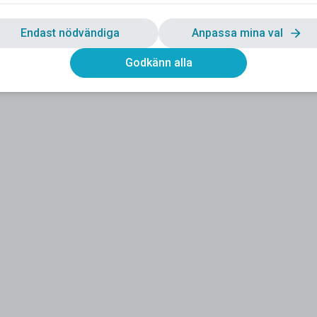
Endast nödvändiga
Anpassa mina val
Godkänn alla