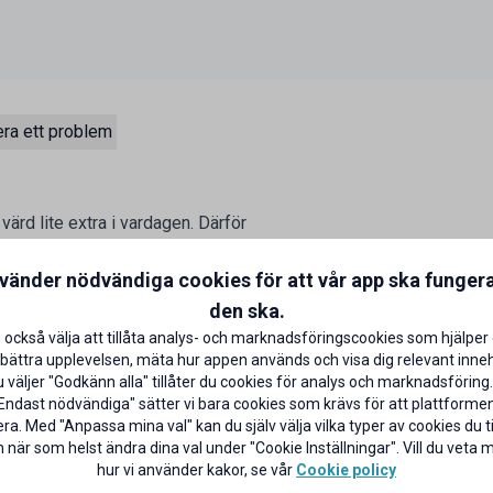
ra ett problem
ärd lite extra i vardagen. Därför
 schyssta förmåner som vi hoppas
batt på utvalda varor varje månad.
nvänder nödvändiga cookies för att vår app ska funger
den ska.
 också välja att tillåta analys- och marknadsföringscookies som hjälper 
bättra upplevelsen, mäta hur appen används och visa dig relevant inneh
väljer "Godkänn alla" tillåter du cookies för analys och marknadsföring.
Endast nödvändiga" sätter vi bara cookies som krävs för att plattforme
ra. Med "Anpassa mina val" kan du själv välja vilka typer av cookies du til
 när som helst ändra dina val under "Cookie Inställningar". Vill du veta
hur vi använder kakor, se vår
Cookie policy