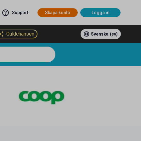
Support
Skapa konto
Logga in
Guldchansen
Svenska
(sv)