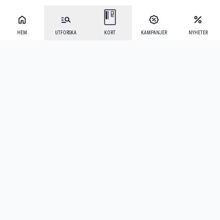
HEM
UTFORSKA
KORT
KAMPANJER
NYHETER
Mecenat Alumni
·
Seniordays
·
Mecenat Talang
·
TraineeGuiden