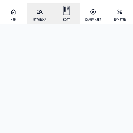
HEM
UTFORSKA
KORT
KAMPANJER
NYHETER
Mecenat Alumni
·
Seniordays
·
Mecenat Talang
·
TraineeGuiden