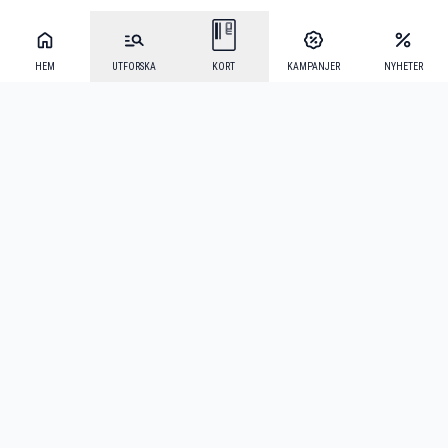
HEM
UTFORSKA
KORT
KAMPANJER
NYHETER
Mecenat Alumni
·
Seniordays
·
Mecenat Talang
·
TraineeGuiden