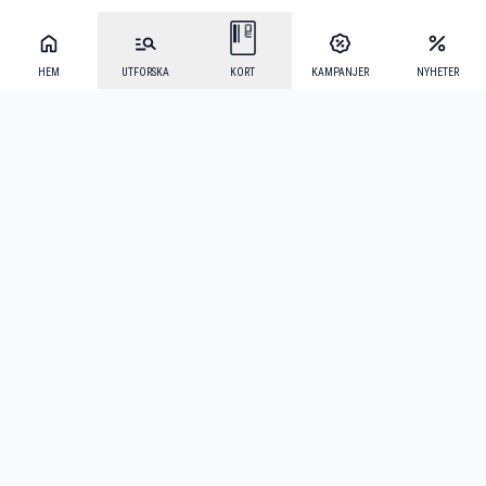
HEM
UTFORSKA
KORT
KAMPANJER
NYHETER
Mecenat Alumni
·
Seniordays
·
Mecenat Talang
·
TraineeGuiden