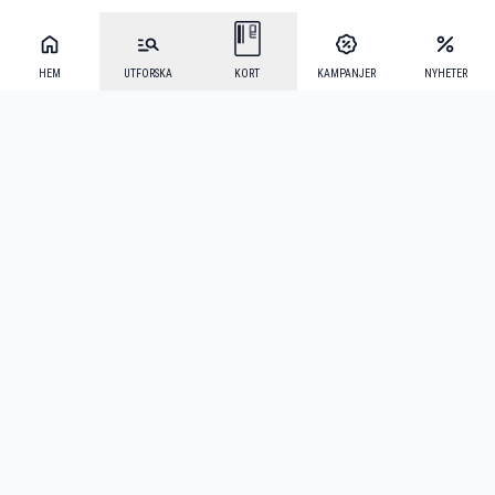
HEM
UTFORSKA
KORT
KAMPANJER
NYHETER
Mecenat Alumni
·
Seniordays
·
Mecenat Talang
·
TraineeGuiden