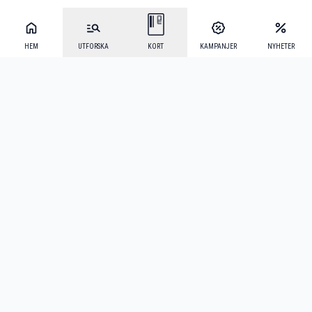
HEM
UTFORSKA
KORT
KAMPANJER
NYHETER
Mecenat Alumni
·
Seniordays
·
Mecenat Talang
·
TraineeGuiden