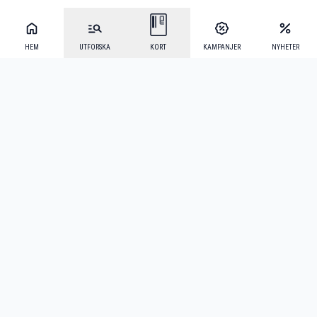
HEM
UTFORSKA
KORT
KAMPANJER
NYHETER
Mecenat Alumni
·
Seniordays
·
Mecenat Talang
·
TraineeGuiden