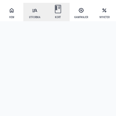
HEM
UTFORSKA
KORT
KAMPANJER
NYHETER
Mecenat Alumni
·
Seniordays
·
Mecenat Talang
·
TraineeGuiden