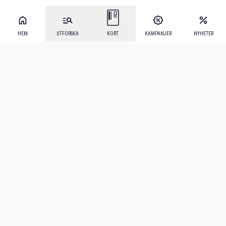
HEM
UTFORSKA
KORT
KAMPANJER
NYHETER
Mecenat Alumni
·
Seniordays
·
Mecenat Talang
·
TraineeGuiden