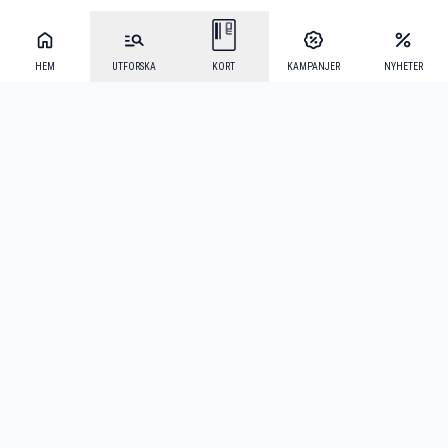
HEM
UTFORSKA
KORT
KAMPANJER
NYHETER
Mecenat Alumni
·
Seniordays
·
Mecenat Talang
·
TraineeGuiden