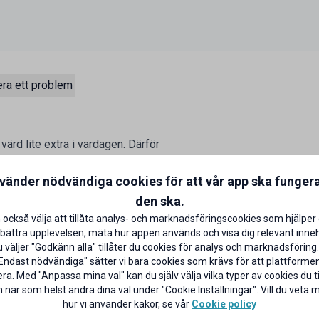
ra ett problem
ärd lite extra i vardagen. Därför
 schyssta förmåner som vi hoppas
batt på utvalda varor varje månad.
nvänder nödvändiga cookies för att vår app ska funger
den ska.
 också välja att tillåta analys- och marknadsföringscookies som hjälper 
bättra upplevelsen, mäta hur appen används och visa dig relevant inneh
väljer "Godkänn alla" tillåter du cookies för analys och marknadsföring.
Endast nödvändiga" sätter vi bara cookies som krävs för att plattforme
ra. Med "Anpassa mina val" kan du själv välja vilka typer av cookies du til
 när som helst ändra dina val under "Cookie Inställningar". Vill du veta
hur vi använder kakor, se vår
Cookie policy