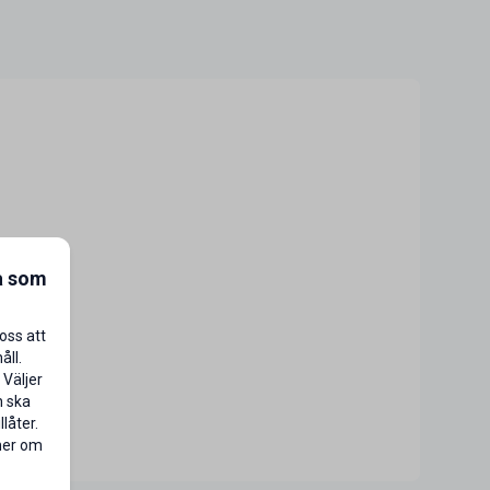
a som
oss att
åll.
 Väljer
n ska
låter.
 mer om