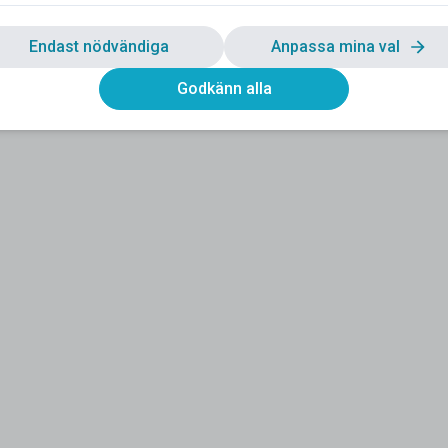
Endast nödvändiga
Anpassa mina val
Godkänn alla