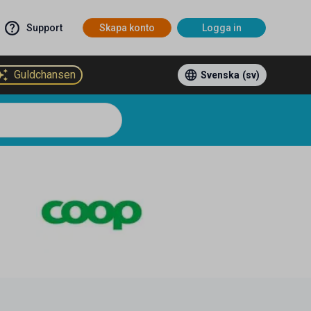
Support
Skapa konto
Logga in
Guldchansen
Svenska
(sv)