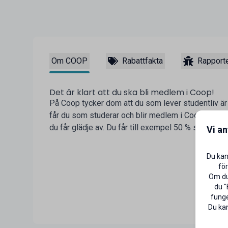
Om COOP
Rabattfakta
Rapporte
Det är klart att du ska bli medlem i Coop!
På Coop tycker dom att du som lever studentliv är v
får du som studerar och blir medlem i Coop flera
du får glädje av. Du får till exempel 50 % studentra
Vi a
Du kan
för
Om du 
du "
funge
Du kan