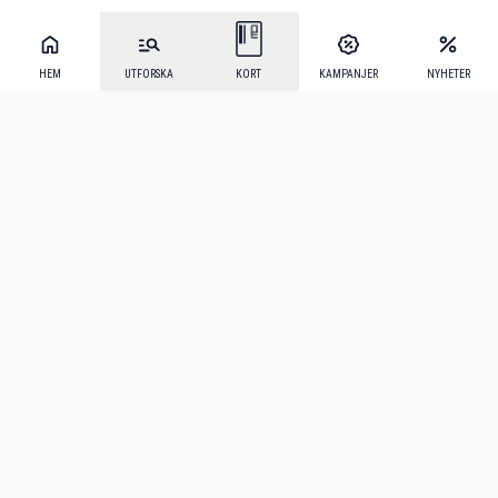
HEM
UTFORSKA
KORT
KAMPANJER
NYHETER
Mecenat Alumni
·
Seniordays
·
Mecenat Talang
·
TraineeGuiden