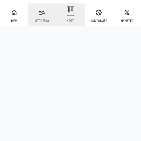
HEM
UTFORSKA
KORT
KAMPANJER
NYHETER
Mecenat Alumni
·
Seniordays
·
Mecenat Talang
·
TraineeGuiden