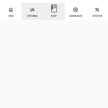
HEM
UTFORSKA
KORT
KAMPANJER
NYHETER
Mecenat Alumni
·
Seniordays
·
Mecenat Talang
·
TraineeGuiden