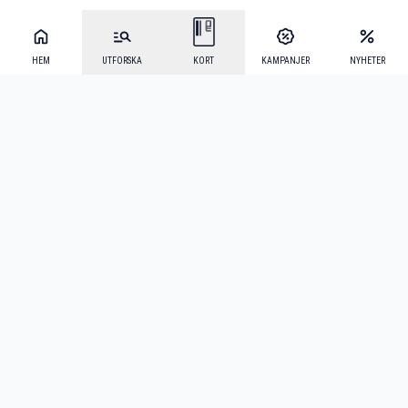
HEM
UTFORSKA
KORT
KAMPANJER
NYHETER
Mecenat Alumni
·
Seniordays
·
Mecenat Talang
·
TraineeGuiden