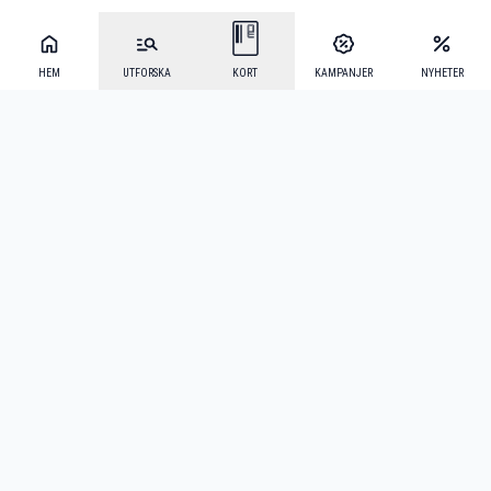
HEM
UTFORSKA
KORT
KAMPANJER
NYHETER
Mecenat Alumni
·
Seniordays
·
Mecenat Talang
·
TraineeGuiden