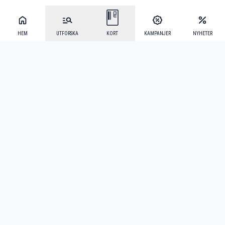
HEM
UTFORSKA
KORT
KAMPANJER
NYHETER
Mecenat Alumni
·
Seniordays
·
Mecenat Talang
·
TraineeGuiden