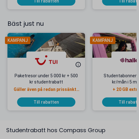
Till rabatten
Till rabat
Bäst just nu
KAMPANJ
KAMPANJ
Paketresor under 5 000 kr + 500
Studentabonnema
kr studentrabatt
kr/mån i 5 m
Gäller även på redan prissänkta
+ 20 GB extr
resor
Till rabatten
Till rabat
Studentrabatt hos Compass Group