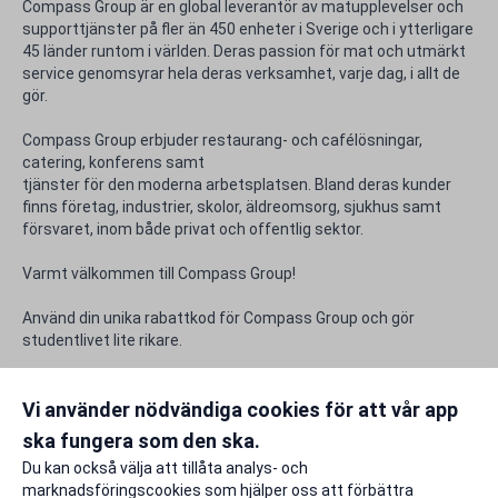
Compass Group är en global leverantör av matupplevelser och
supporttjänster på fler än 450 enheter i Sverige och i ytterligare
45 länder runtom i världen. Deras passion för mat och utmärkt
service genomsyrar hela deras verksamhet, varje dag, i allt de
gör.
Compass Group erbjuder restaurang- och cafélösningar,
catering, konferens samt
tjänster för den moderna arbetsplatsen. Bland deras kunder
finns företag, industrier, skolor, äldreomsorg, sjukhus samt
försvaret, inom både privat och offentlig sektor.
Varmt välkommen till Compass Group!
Använd din unika rabattkod för Compass Group och gör
studentlivet lite rikare.
Rabattfakta
Vi använder nödvändiga cookies för att vår app
ska fungera som den ska.
Rapportera ett problem
Du kan också välja att tillåta analys- och
marknadsföringscookies som hjälper oss att förbättra