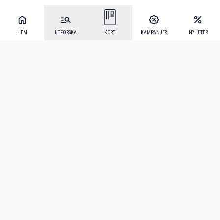
HEM
UTFORSKA
KORT
KAMPANJER
NYHETER
Mecenat Alumni
·
Seniordays
·
Mecenat Talang
·
TraineeGuiden