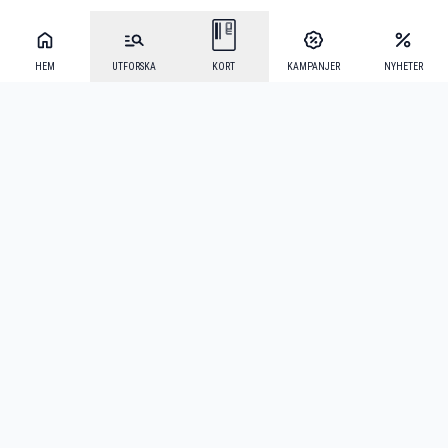
HEM
UTFORSKA
KORT
KAMPANJER
NYHETER
Mecenat Alumni
·
Seniordays
·
Mecenat Talang
·
TraineeGuiden