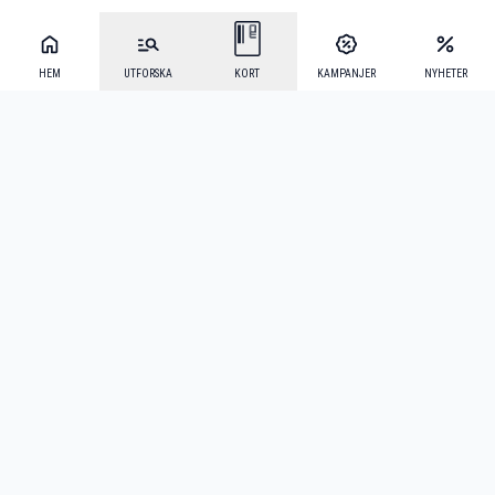
HEM
UTFORSKA
KORT
KAMPANJER
NYHETER
Mecenat Alumni
·
Seniordays
·
Mecenat Talang
·
TraineeGuiden