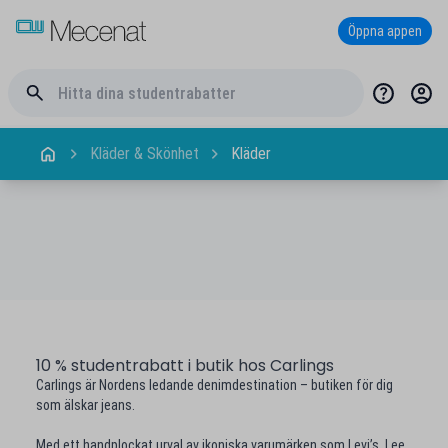
Öppna appen
Kläder & Skönhet
Kläder
10 % studentrabatt i butik hos Carlings
Carlings är Nordens ledande denimdestination – butiken för dig
som älskar jeans.
Med ett handplockat urval av ikoniska varumärken som Levi’s, Lee,