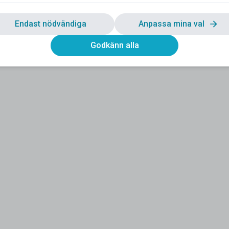
Endast nödvändiga
Anpassa mina val
Godkänn alla