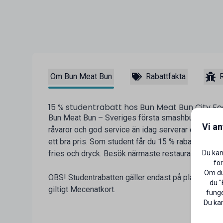
Om Bun Meat Bun
Rabattfakta
R
15 % studentrabatt hos Bun Meat Bun City Fo
Bun Meat Bun – Sveriges första smashburgerkedja 
Vi a
råvaror och god service än idag serverar en av Sver
ett bra pris. Som student får du 15 % rabatt vid köp
Du kan
fries och dryck. Besök närmaste restaurang idag!
för
Om du 
OBS! Studentrabatten gäller endast på plats i res
du "
giltigt Mecenatkort.
funge
Du kan