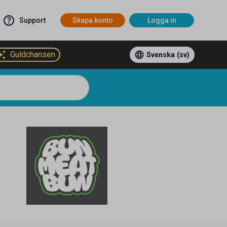
Support
Skapa konto
Logga in
Guldchansen
Svenska
(sv)