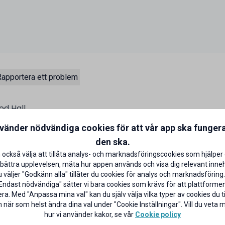
apportera ett problem
od Hall
som med en kärlek till burgare,
nvänder nödvändiga cookies för att vår app ska funger
iges absolut bästa burgare till
den ska.
 av meny i form av valfri burgare,
 också välja att tillåta analys- och marknadsföringscookies som hjälper 
bättra upplevelsen, mäta hur appen används och visa dig relevant inneh
väljer "Godkänn alla" tillåter du cookies för analys och marknadsföring.
taurangerna mot uppvisande av
Endast nödvändiga" sätter vi bara cookies som krävs för att plattforme
ra. Med "Anpassa mina val" kan du själv välja vilka typer av cookies du til
 när som helst ändra dina val under "Cookie Inställningar". Vill du veta
hur vi använder kakor, se vår
Cookie policy