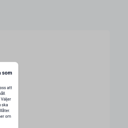
a som
oss att
åll.
 Väljer
n ska
låter.
 mer om