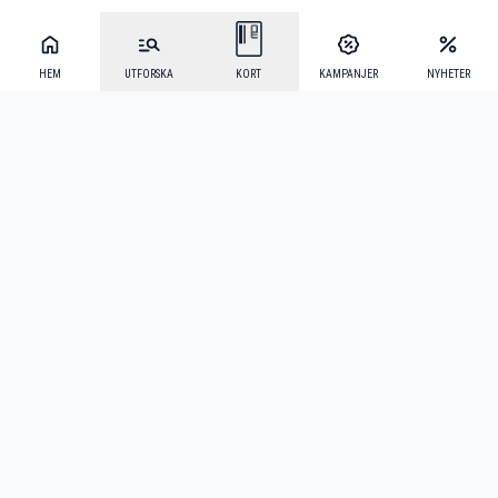
HEM
UTFORSKA
KORT
KAMPANJER
NYHETER
Mecenat Alumni
·
Seniordays
·
Mecenat Talang
·
TraineeGuiden