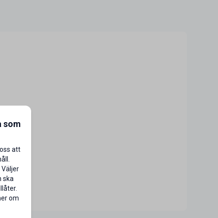
a som
oss att
åll.
 Väljer
n ska
låter.
 mer om