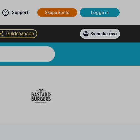
Support
Skapa konto
Logga in
Guldchansen
Svenska
(sv)