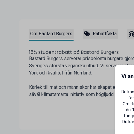
Om Bastard Burgers
Rabattfakta
15% studentrabatt på Bastard Burgers
Bastard Burgers serverar prisbelönta burgare gjor
Sveriges största veganska utbud. Vi serverar stre
York och kvalitet från Norrland.
Vi a
Kärlek till mat och människor har skapat en stark ku
Du kan
såväl klimatsmarta initiativ som högljudd hiphop r
för
Om du 
du "
funge
Du kan