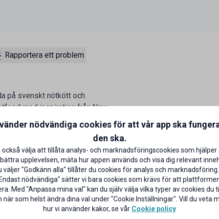
Rapportera ett problem
da på svenskt nötkött och
etfood med inspiration från New
nvänder nödvändiga cookies för att vår app ska funger
den ska.
ltur runt Bastard Burgers, där
 också välja att tillåta analys- och marknadsföringscookies som hjälper 
yms.
bättra upplevelsen, mäta hur appen används och visa dig relevant inneh
väljer "Godkänn alla" tillåter du cookies för analys och marknadsföring.
Endast nödvändiga" sätter vi bara cookies som krävs för att plattforme
ra. Med "Anpassa mina val" kan du själv välja vilka typer av cookies du til
 när som helst ändra dina val under "Cookie Inställningar". Vill du veta
hur vi använder kakor, se vår
Cookie policy