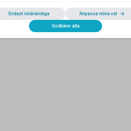
Endast nödvändiga
Anpassa mina val
Godkänn alla