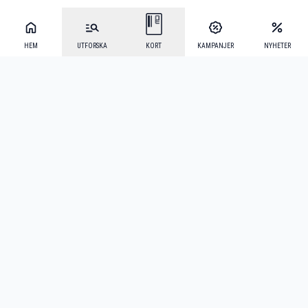
HEM
UTFORSKA
KORT
KAMPANJER
NYHETER
Mecenat Alumni
·
Seniordays
·
Mecenat Talang
·
TraineeGuiden