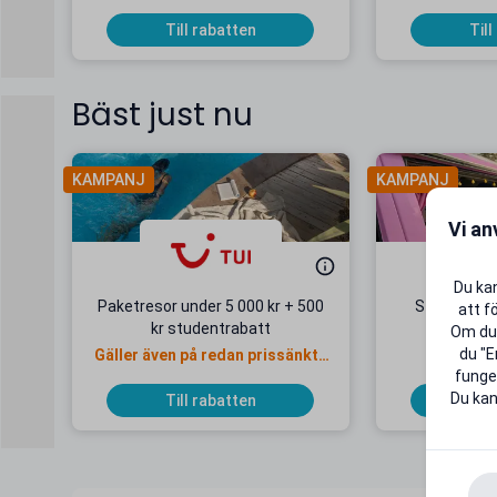
Till rabatten
Till
Bäst just nu
KAMPANJ
KAMPANJ
Vi an
Du kan
Paketresor under 5 000 kr + 500
Studentab
att f
kr studentrabatt
kr/mån
Om du 
du "E
Gäller även på redan prissänkta
+ 20 G
funger
resor
Du kan
Till rabatten
Till