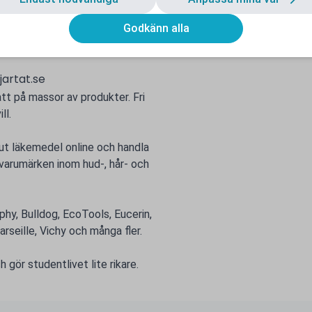
Godkänn alla
Rapportera ett problem
artat.se
t på massor av produkter. Fri
ll.
ut läkemedel online och handla
varumärken inom hud-, hår- och
hy, Bulldog, EcoTools, Eucerin,
seille, Vichy och många fler.
gör studentlivet lite rikare.