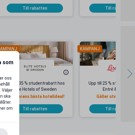
Till rabatten
Till rabatten
AMPANJ
KAMPANJ
ra som
per oss
Upp till 35 % studentrabatt hos
Upp till 25 % studentrab
ehåll.
Elite Hotels of Sweden
Entré & Åkpass
 Väljer
en ska
Sommarens bästa hotelldeal!
Gäller utvalda dat
llåter.
 mer om
Till rabatten
Till rabatten