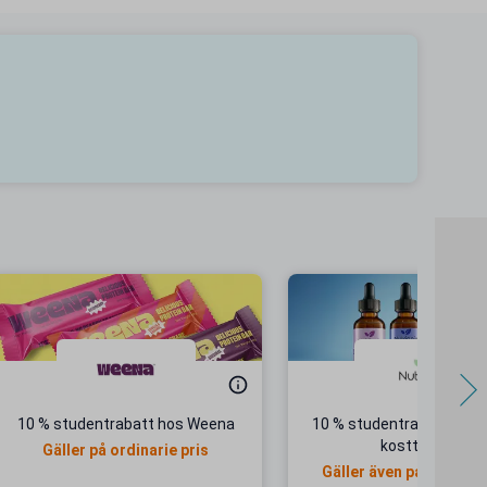
10 % studentrabatt hos Weena
10 % studentrabatt på Nu
kosttillskott
Gäller på ordinarie pris
Gäller även på produk