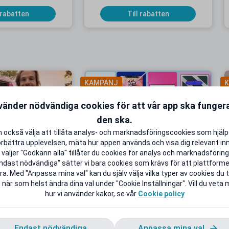
 rabatten
Till rabatten
KAMPANJ
K
vänder nödvändiga cookies för att vår app ska funge
den ska.
 också välja att tillåta analys- och marknadsföringscookies som hjäl
onnemang från 9
Upp till 50 % studentrabatt på
örbättra upplevelsen, mäta hur appen används och visa dig relevant inn
 i 5 månader
utvalda favoriter
väljer "Godkänn alla" tillåter du cookies för analys och marknadsföring.
ndast nödvändiga" sätter vi bara cookies som krävs för att plattform
B extra Surf
Back to School Deals!
a. Med "Anpassa mina val" kan du själv välja vilka typer av cookies du ti
 när som helst ändra dina val under "Cookie Inställningar". Vill du veta
 rabatten
Till rabatten
hur vi använder kakor, se vår
Cookie policy
Endast nödvändiga
Anpassa mina val