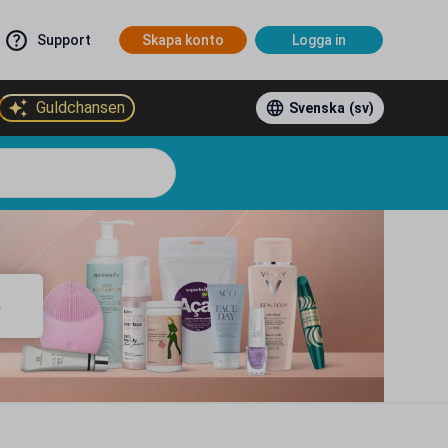
Support
Skapa konto
Logga in
Guldchansen
Svenska
(sv)