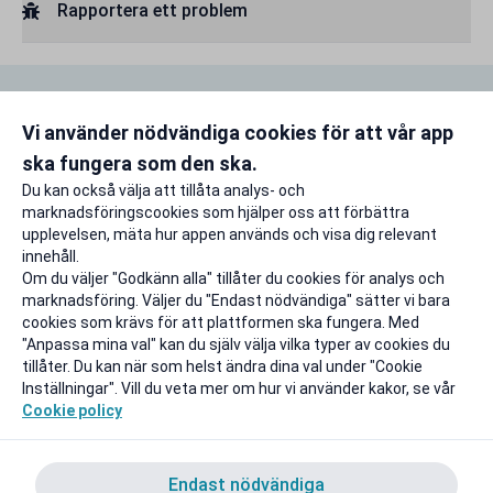
Rapportera ett problem
Airtours har bytt namn – nu heter de Sunweb. Självklart
kommer du fortfarande kunna ta del av grymma
Vi använder nödvändiga cookies för att vår app
studentrabatter,
men numera hos Sunweb
.
ska fungera som den ska.
Du kan också välja att tillåta analys- och
marknadsföringscookies som hjälper oss att förbättra
upplevelsen, mäta hur appen används och visa dig relevant
innehåll.
Om du väljer "Godkänn alla" tillåter du cookies för analys och
marknadsföring. Väljer du "Endast nödvändiga" sätter vi bara
cookies som krävs för att plattformen ska fungera. Med
"Anpassa mina val" kan du själv välja vilka typer av cookies du
tillåter. Du kan när som helst ändra dina val under "Cookie
Inställningar". Vill du veta mer om hur vi använder kakor, se vår
Cookie policy
Endast nödvändiga