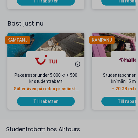
Till rabatten
Till rabat
Bäst just nu
KAMPANJ
KAMPANJ
Paketresor under 5 000 kr + 500
Studentabonnema
kr studentrabatt
kr/mån i 5 m
Gäller även på redan prissänkta
+ 20 GB extr
resor
Till rabatten
Till rabat
Studentrabatt hos Airtours