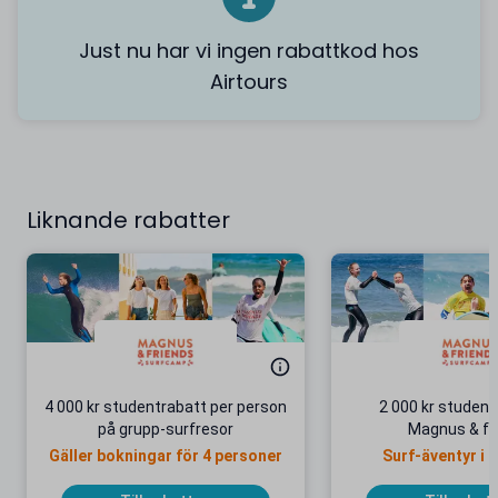
Just nu har vi ingen rabattkod hos
Airtours
Liknande rabatter
4 000 kr studentrabatt per person
2 000 kr student
på grupp-surfresor
Magnus & fr
Gäller bokningar för 4 personer
Surf-äventyr i 