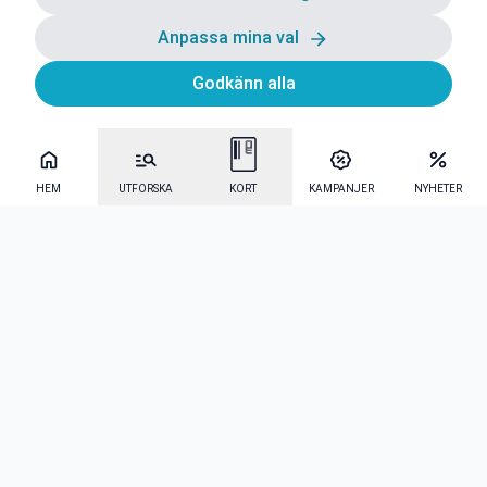
Anpassa mina val
Godkänn alla
HEM
UTFORSKA
KORT
KAMPANJER
NYHETER
Mecenat Alumni
·
Seniordays
·
Mecenat Talang
·
TraineeGuiden