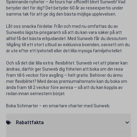
Spännande nyheter – Airtours har officiellt blivit Sunweb! Vad
betyder det för dig? Det betyder 60 år av reseexpertis under
samma tak för att ge dig den bästa möjliga upplevelsen.
Låt oss snacka fördelar. Från och med nu omfattas du av
Sunwebs lägsta-prisgaranti så att du kan vara säker på att
alltid få det bästa erbjudandet. Med Sunweb får du dessutom
tillgång till ett stort utbud av exklusiva boenden, oavsett om du
är ute efter ett lyxhotell eller det lilla mysiga familjehotellet.
Och så det där lilla extra: flexibilitet. Sunweb vet att planer kan
ändras, därför ger Sunweb dig friheten att boka om din resa
fram till 6 veckor före avgång – helt gratis. Behöver du ännu
mer flexibilitet? Med deras premiumalternativ kan du boka om
ända fram till 2 veckor före avresa – så att du kan koppla av
redan innan semestern börjat.
Boka Schmarter – en smartare charter med Sunweb.
Rabattfakta