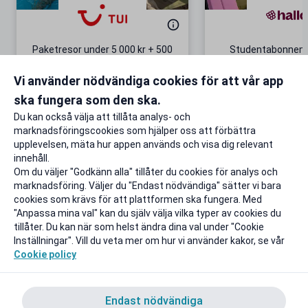
Paketresor under 5 000 kr + 500
Studentabonnema
kr studentrabatt
kr/mån i 5 m
Vi använder nödvändiga cookies för att vår app
Gäller även på redan prissänkta
+ 20 GB extr
resor
ska fungera som den ska.
Till rabatten
Till rabat
Du kan också välja att tillåta analys- och
marknadsföringscookies som hjälper oss att förbättra
upplevelsen, mäta hur appen används och visa dig relevant
innehåll.
Om du väljer "Godkänn alla" tillåter du cookies för analys och
marknadsföring. Väljer du "Endast nödvändiga" sätter vi bara
cookies som krävs för att plattformen ska fungera. Med
"Anpassa mina val" kan du själv välja vilka typer av cookies du
tillåter. Du kan när som helst ändra dina val under "Cookie
Inställningar". Vill du veta mer om hur vi använder kakor, se vår
Cookie policy
Endast nödvändiga