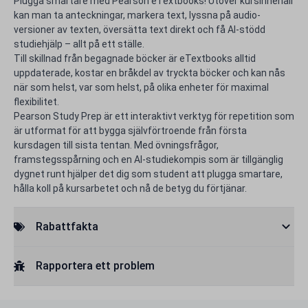
Plugga smartare med Pearson eTextbooks! Utöver kursinnehåll
kan man ta anteckningar, markera text, lyssna på audio-
versioner av texten, översätta text direkt och få AI-stödd
studiehjälp – allt på ett ställe.
Till skillnad från begagnade böcker är eTextbooks alltid
uppdaterade, kostar en bråkdel av tryckta böcker och kan nås
när som helst, var som helst, på olika enheter för maximal
flexibilitet.
Pearson Study Prep är ett interaktivt verktyg för repetition som
är utformat för att bygga självförtroende från första
kursdagen till sista tentan. Med övningsfrågor,
framstegsspårning och en AI-studiekompis som är tillgänglig
dygnet runt hjälper det dig som student att plugga smartare,
hålla koll på kursarbetet och nå de betyg du förtjänar.
Rabattfakta
Rapportera ett problem