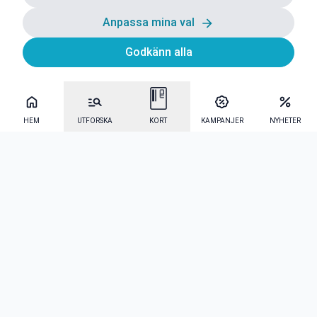
Anpassa mina val
Godkänn alla
HEM
UTFORSKA
KORT
KAMPANJER
NYHETER
Mecenat Alumni
·
Seniordays
·
Mecenat Talang
·
TraineeGuiden