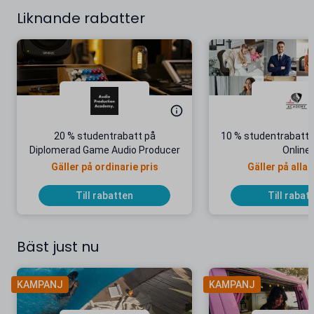
Liknande rabatter
20 % studentrabatt på
10 % studentrabatt
Diplomerad Game Audio Producer
Online
Gäller på ordinarie pris
Gäller på alla 
yrkesutbildn
Till rabatten
Till rabat
Bäst just nu
KAMPANJ
KAMPANJ